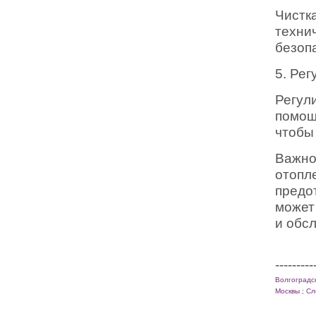
Чистк
техн
безоп
5. Ре
Регул
помощ
чтобы
Важно
отоп
предо
может
и обс
---------
Волгоградс
Москвы ;
Сл