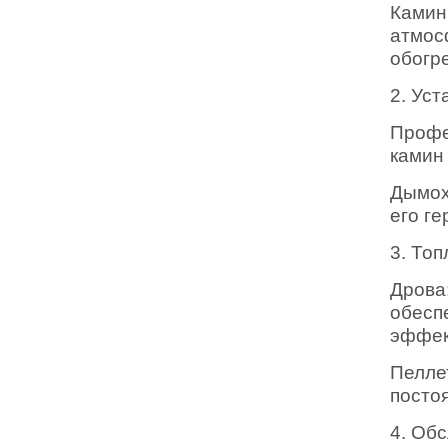
Камин
атмо
обогр
2. Уст
Профе
камин
Дымох
его ге
3. То
Дрова
обес
эффек
Пелле
посто
4. Об